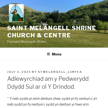
Skip
to
content
SAINT MELANGELL SHRINE
CHURCH & CENTRE
Pennant Melangell, Wales
Menu
POSTED
JULY 2, 2023
BY
STMELANGELL_L5NFEA
ON
Adlewyrchiad am y Pedwerydd
Ddydd Sul ar ol Y Drindod.
“ Y neb sydd yn eich derbyn chwi, sydd yn fy nerbyn i; a’r
neb sydd yn fy nerbyn i, sydd yn derbyn yr hwn a’m