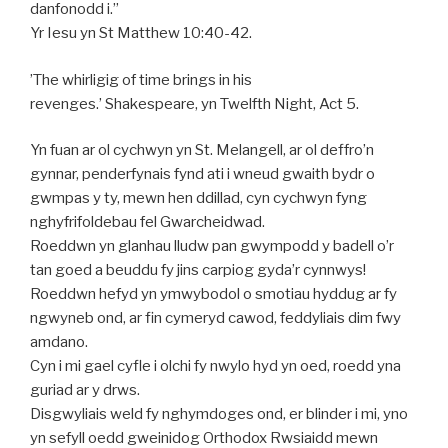
danfonodd i.”
Yr Iesu yn St Matthew 10:40-42.
’The whirligig of time brings in his
revenges.’ Shakespeare, yn Twelfth Night, Act 5.
Yn fuan ar ol cychwyn yn St. Melangell, ar ol deffro’n
gynnar, penderfynais fynd ati i wneud gwaith bydr o
gwmpas y ty, mewn hen ddillad, cyn cychwyn fyng
nghyfrifoldebau fel Gwarcheidwad.
Roeddwn yn glanhau lludw pan gwympodd y badell o’r
tan goed a beuddu fy jins carpiog gyda’r cynnwys!
Roeddwn hefyd yn ymwybodol o smotiau hyddug ar fy
ngwyneb ond, ar fin cymeryd cawod, feddyliais dim fwy
amdano.
Cyn i mi gael cyfle i olchi fy nwylo hyd yn oed, roedd yna
guriad ar y drws.
Disgwyliais weld fy nghymdoges ond, er blinder i mi, yno
yn sefyll oedd gweinidog Orthodox Rwsiaidd mewn