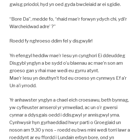
gwisg priodol, hyd yn oed gyda bwcleiaid ar ei sgidie.
“Bore Da”, medde fo, “rhaid mae’r forwyn ydych chi, ydi’r
Warcheidwad adre’ ?”
Roedd fy nghroeso ddim fel y disgwylir!
Yn efengyl heddiw mae’r Iesu yn cynghori Ei ddeuddeg
Disgybl ynglyn a be sydd o’u blaenau ac mae’n son am
groeso gan y rhai mae wedi eu gyrru atynt.
Mae’r Iesu yn deuthyn’t fod eu croeso yn cynnwys Ef a’r
Un a’i yrrodd.
Yr anhawster ynglyn a chael eich croesawu, beth bynnag,
yw cyfleuster amserol yr ymweliad, ac un o’r gwersi
cynnar a ddysgais oedd i ddisgwyl yr annisgwyl yma.
Cynhwysir hyn gyrhaeddiad hwyr parti o Groegiaid un
noson am 9.30 y nos – roedd eu bws mini wedi torri lawr a
roeddynt ar eu ffordd i Lundain erbyn bore, ond yn