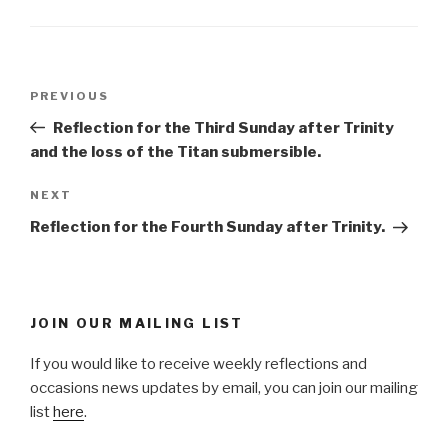
Post
Previous
PREVIOUS
navigation
Post
Reflection for the Third Sunday after Trinity
and the loss of the Titan submersible.
Next
NEXT
Post
Reflection for the Fourth Sunday after Trinity.
JOIN OUR MAILING LIST
If you would like to receive weekly reflections and
occasions news updates by email, you can join our mailing
list
here
.