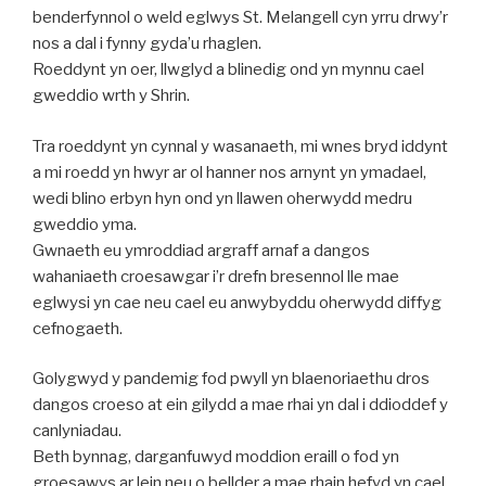
benderfynnol o weld eglwys St. Melangell cyn yrru drwy’r
nos a dal i fynny gyda’u rhaglen.
Roeddynt yn oer, llwglyd a blinedig ond yn mynnu cael
gweddio wrth y Shrin.
Tra roeddynt yn cynnal y wasanaeth, mi wnes bryd iddynt
a mi roedd yn hwyr ar ol hanner nos arnynt yn ymadael,
wedi blino erbyn hyn ond yn llawen oherwydd medru
gweddio yma.
Gwnaeth eu ymroddiad argraff arnaf a dangos
wahaniaeth croesawgar i’r drefn bresennol lle mae
eglwysi yn cae neu cael eu anwybyddu oherwydd diffyg
cefnogaeth.
Golygwyd y pandemig fod pwyll yn blaenoriaethu dros
dangos croeso at ein gilydd a mae rhai yn dal i ddioddef y
canlyniadau.
Beth bynnag, darganfuwyd moddion eraill o fod yn
groesawys ar lein neu o bellder a mae rhain hefyd yn cael