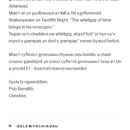
dylanwad.
Mae’r un yn gydbwysol a’r llall a, fel sgrifennodd
Shakespeare yn Twelfth Night, “The whirligig of time
brings in his revenges.”
Tegan sy’n chwildroi yw whirligig, atgof fod “yr hyn sy’n
mynd o gwmpas yn dod o gwmpas” mewn bywyd hefyd.
Mae’r cyfleon i groesawu rhywun, neu beidio, a chael
croeso ganddynt yn creu’r cyfle i ni groesawu’r Iesu a’r Un
a yrrodd Ef – boed ni’n barod neu beidio!
Gyda fy ngweddion,
Pob Bendith,
Christine.
CATEGORIES
ADLEWYRCHIADAU